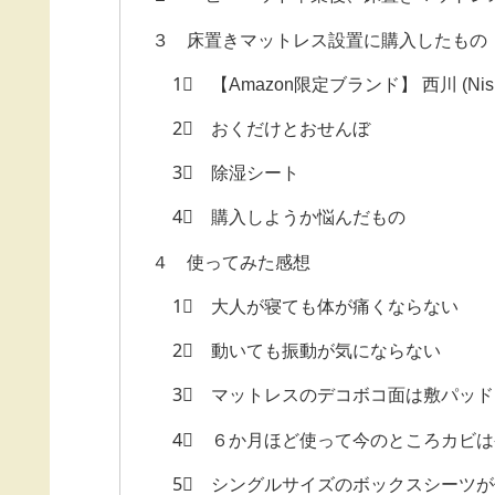
３ 床置きマットレス設置に購入したもの
1⃣ 【Amazon限定ブランド】 西川 (Ni
2⃣ おくだけとおせんぼ
3⃣ 除湿シート
4⃣ 購入しようか悩んだもの
４ 使ってみた感想
1⃣ 大人が寝ても体が痛くならない
2⃣ 動いても振動が気にならない
3⃣ マットレスのデコボコ面は敷パッ
4⃣ ６か月ほど使って今のところカビ
5⃣ シングルサイズのボックスシーツ