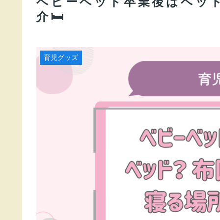
ベビーベッド卒業後はベッ
介🛏
育児グッズ