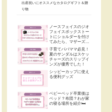
出産祝いにオススメなカタログギフト＆贈
り物
ノースフェイスのジオ
フェイスボックストー
トにショルダーを付け
てみたら、マザーズバ
ックとして使いやす
子育てパパママ必見！
い！
夏のサンダルはスケッ
チャーズのスリップイ
ンズが優秀でした！
シッピーカップに使え
る便利グッズ
ベビーベッド卒業後は
ベッド？布団？わが家
の寝る場所を紹介🛏