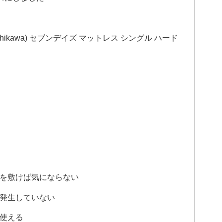
shikawa) セブンデイズ マットレス シングル ハード
ドを敷けば気にならない
は発生していない
が使える