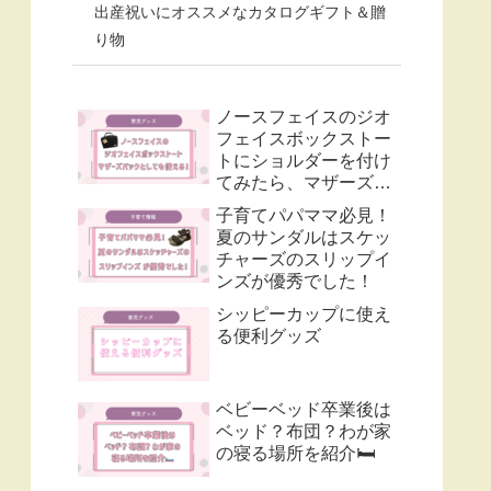
出産祝いにオススメなカタログギフト＆贈
り物
ノースフェイスのジオ
フェイスボックストー
トにショルダーを付け
てみたら、マザーズバ
ックとして使いやす
子育てパパママ必見！
い！
夏のサンダルはスケッ
チャーズのスリップイ
ンズが優秀でした！
シッピーカップに使え
る便利グッズ
ベビーベッド卒業後は
ベッド？布団？わが家
の寝る場所を紹介🛏