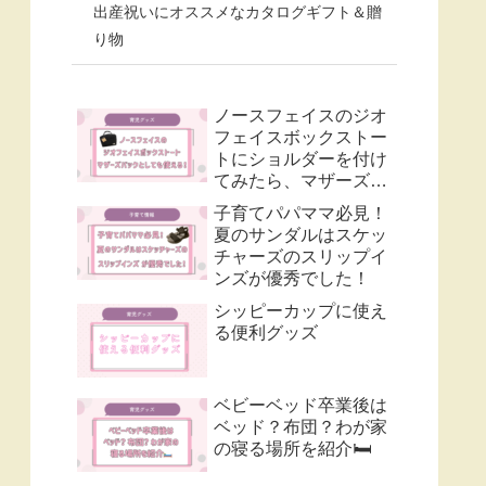
出産祝いにオススメなカタログギフト＆贈
り物
ノースフェイスのジオ
フェイスボックストー
トにショルダーを付け
てみたら、マザーズバ
ックとして使いやす
子育てパパママ必見！
い！
夏のサンダルはスケッ
チャーズのスリップイ
ンズが優秀でした！
シッピーカップに使え
る便利グッズ
ベビーベッド卒業後は
ベッド？布団？わが家
の寝る場所を紹介🛏