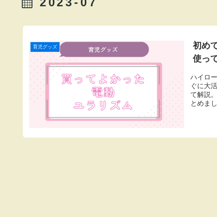
2023-07
初め
育児グッズ
使っ
ハイロ
ぐに大
て解説
とめま